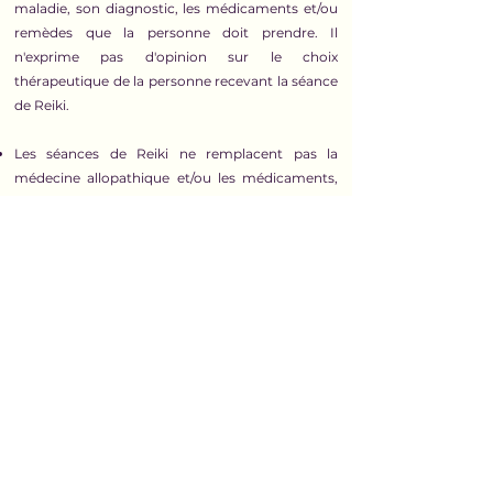
maladie, son diagnostic, les médicaments et/ou
remèdes que la personne doit prendre. Il
n'exprime pas d'opinion sur le choix
thérapeutique de la personne recevant la séance
de Reiki.
Les séances de Reiki ne remplacent pas la
médecine allopathique et/ou les médicaments,
ni aucune autre thérapie et ses remèdes.
Un Maître Reiki qui ne présente pas
intentionnellement sa lignée Reiki, n'est pas un
Maître Reiki.
Il n'y a ni dogme, ni obligation dans le Reiki. Ni
aucune pratique ou enseignement qui réduise la
liberté ou tente de remplacer les croyances
actuelles de la personne.
Le Reiki n'est ni une religion, ni une branche ou
sous-branche de religion. Il n'est pas et n'a jamais