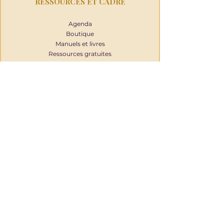
RESSOURCES ET CADRE
Agenda
Boutique
Manuels et livres
Ressources gratuites
Approches & cadre
Modalités & infos pratiques
Tarifs
Mon compte
RECEVOIR LES ACTUALITÉS DE 
SURY'ÂME
Articles, planning des évènements, 
ressources et inspirations, envoyés 
avec parcimonie.
Prénom
*