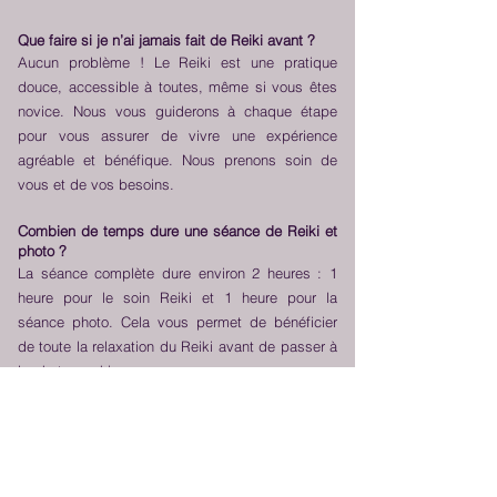
Que faire si je n’ai jamais fait de Reiki avant ?
Aucun problème ! Le Reiki est une pratique
douce, accessible à toutes, même si vous êtes
novice. Nous vous guiderons à chaque étape
pour vous assurer de vivre une expérience
agréable et bénéfique. Nous prenons soin de
vous et de vos besoins.
Combien de temps dure une séance de Reiki et
photo ?
La séance complète dure environ 2 heures : 1
heure pour le soin Reiki et 1 heure pour la
séance photo. Cela vous permet de bénéficier
de toute la relaxation du Reiki avant de passer à
la photographie.
Est-ce que les séances photo peuvent être en
extérieur ?
Oui, nous pouvons organiser des séances en
extérieur si vous le souhaitez, notamment pour