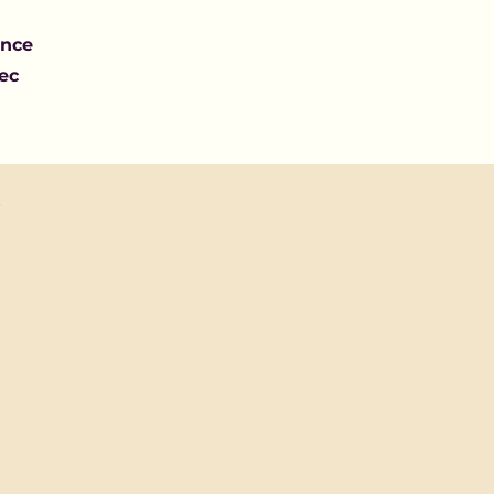
ence
ec
!