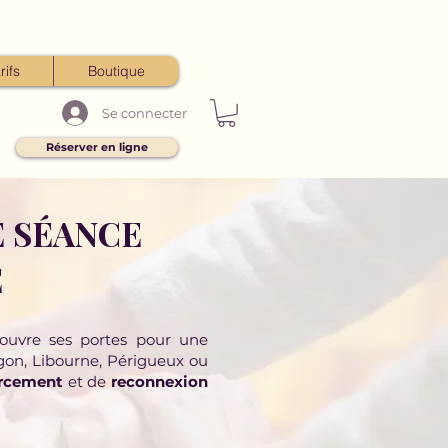
rifs
Boutique
Se connecter
Réserver en ligne
 SÉANCE
E
 ouvre ses portes pour une
gon, Libourne, Périgueux ou
urcement
et de
reconnexion