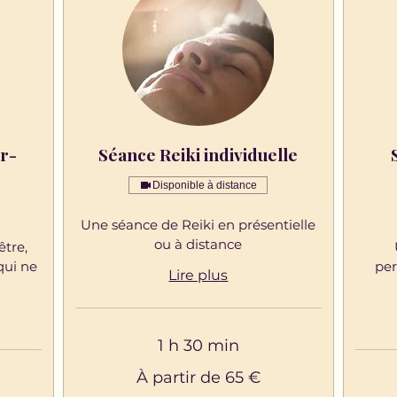
r-
Séance Reiki individuelle
Disponible à distance
Une séance de Reiki en présentielle
ou à distance
être,
qui ne
per
Lire plus
1 h 30 min
À
À partir de 65 €
partir
de
65