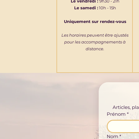
Le vendredi :
9h30 - 21h
Le samedi :
10h - 15h
Uniquement sur rendez-vous
Les horaires peuvent être ajustés
pour les accompagnements à
distance.
Articles, p
Prénom
*
Nom
*