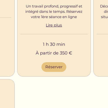
Un travail profond, progressif et
Déco
intégré dans le temps. Réservez
di
votre 1ère séance en ligne
situ
Lire plus
1 h 30 min
À
À
À partir de 350 €
partir
partir
de
de
350
30
euros
euros
Réserver