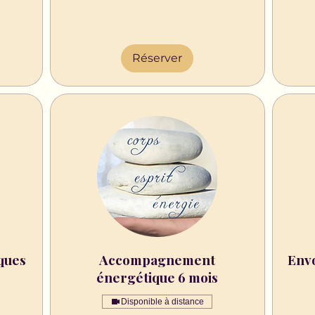
euros
À
partir
de
90
euros
Réserver
ques
Accompagnement
Envo
énergétique 6 mois
Disponible à distance