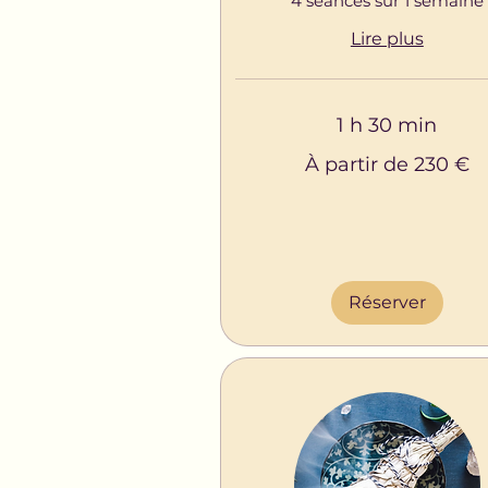
4 séances sur 1 semaine
Lire plus
1 h 30 min
À
À partir de 230 €
partir
de
230
euros
Réserver