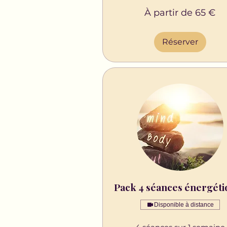
À
À partir de 65 €
partir
de
65
euros
Réserver
Pack 4 séances énergéti
Disponible à distance