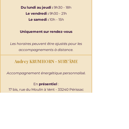
Du lundi au jeudi :
9h30 - 18h
Le vendredi :
9h30 - 21h
Le samedi :
10h - 15h
Uniquement sur rendez-vous
Les horaires peuvent être ajustés pour les
accompagnements à distance.
Audrey KRUMHORN - SURY’ÂME
Accompagnement énergétique personnalisé.
En
présentiel
:
17 bis, rue du Moulin à Vent - 33240 Périssac
À
distance
: France, Suisse et pays
francophones
suryame.energetique@gmail.com
06.26.89.78.75