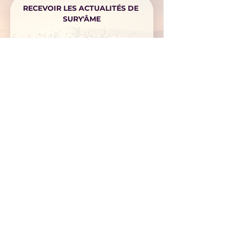
RECEVOIR LES ACTUALITÉS DE 
SURY'ÂME
Articles, planning des évènements, 
ressources et inspirations, envoyés 
avec parcimonie.
Prénom
*
Nom
*
E-mail
*
S'inscrire
Téléphone
J’accepte de recevoir les 