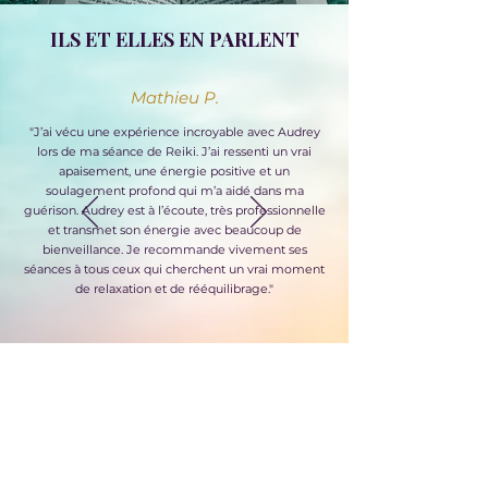
ILS ET ELLES EN PARLENT
Mathieu P.
"J’ai vécu une expérience incroyable avec Audrey
lors de ma séance de Reiki. J’ai ressenti un vrai
apaisement, une énergie positive et un
soulagement profond qui m’a aidé dans ma
guérison. Audrey est à l’écoute, très professionnelle
et transmet son énergie avec beaucoup de
bienveillance. Je recommande vivement ses
séances à tous ceux qui cherchent un vrai moment
de relaxation et de rééquilibrage."
Découvrez et postez votre avis sur Google
ENVIE D’ÊTRE ACCOMPAGNÉ(E) ?