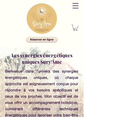
Réserver en ligne
Les synergies énergétiques
uniques Sury'Âme
Bienvenue dans l’univers des synergies
énergétiques uniques, où chaque
approche est soigneusement conçue pour
répondre à vos besoins spécifiques et
ceux de vos proches. Mon objectif est de
vous offrir un accompagnement holistique,
combinant différentes techniques
énergétiques pour favoriser votre bien-être