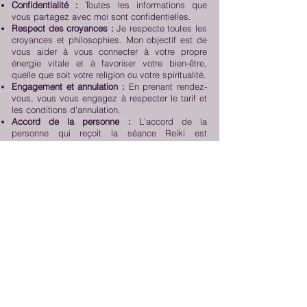
Confidentialité :
Toutes les informations que
vous partagez avec moi sont confidentielles.
Respect des croyances :
Je respecte toutes les
croyances et philosophies. Mon objectif est de
vous aider à vous connecter à votre propre
énergie vitale et à favoriser votre bien-être,
quelle que soit votre religion ou votre spiritualité.
Engagement et annulation :
En prenant rendez-
vous, vous vous engagez à respecter le tarif et
les conditions d'annulation.
Accord de la personne :
L'accord de la
personne qui reçoit la séance Reiki est
indispensable. Si elle n'est pas en capacité de
le donner, l'accord devra être donné par un
tuteur ou représentant légal.
En acceptant ces conditions, vous vous assurez
d'une séance énergétique dans un cadre clair,
bienveillant et respectueux des limites de
chacun. Vous êtes ainsi libre de vous détendre
et de profiter pleinement de tous ses bienfaits.
N'hésitez pas à me contacter si vous avez des
questions ou si vous souhaitez prendre rendez-
vous.
Je suis heureuse de vous accompagner sur