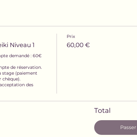
Prix
ki Niveau 1
60,00 €
mpte demandé : 60€

mpte de réservation.

u stage (paiement 
r chèque).

acceptation des 
Total
Passe