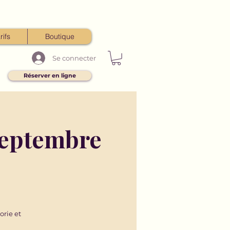
rifs
Boutique
Se connecter
Réserver en ligne
 septembre
orie et