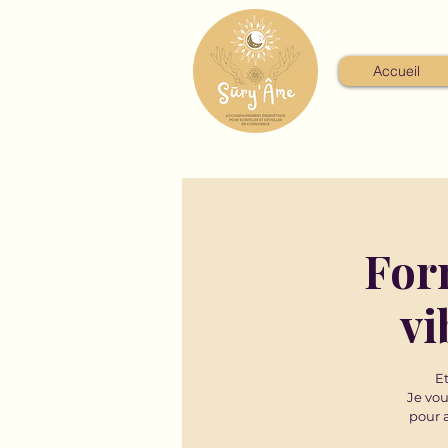
Accueil
For
vi
Et
Je vou
pour a