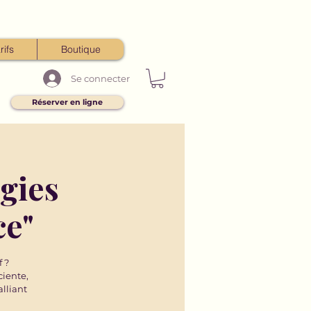
rifs
Boutique
Se connecter
Réserver en ligne
gies
ce"
f ?
ciente,
alliant