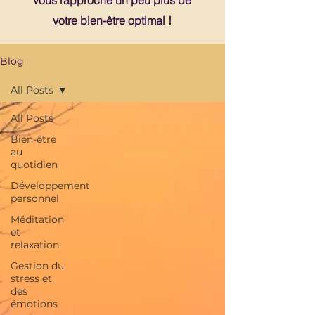
vous rapproche un peu plus de
votre bien-être optimal !
Blog
All Posts
All Posts
Bien-être
au
quotidien
Développement
personnel
Méditation
et
relaxation
Gestion du
stress et
des
émotions