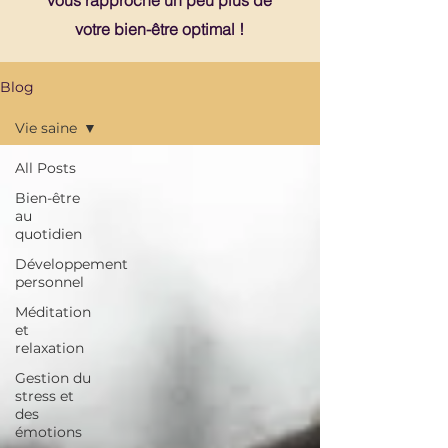
vous rapproche un peu plus de
votre bien-être optimal !
Blog
Vie saine
All Posts
Bien-être
au
quotidien
Développement
personnel
Méditation
et
relaxation
Gestion du
stress et
des
émotions