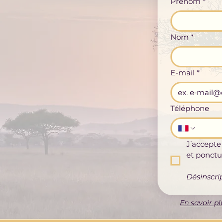
Prénom
*
Nom
*
E-mail
*
Téléphone
J’accepte
et ponctu
Désinscri
En savoir pl