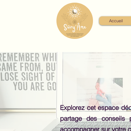
Accueil
Explorez cet espace dédié
partage des conseils 
accompagner sur votre c