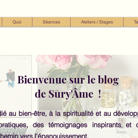
Quiz
Séances
Ateliers / Stages
Ta
Bienvenue sur le blog
de Sūry'Âme !
 au bien-être, à la spiritualité et au dévelop
pratiques, des témoignages inspirants et
hemin vers l'épanouissement.