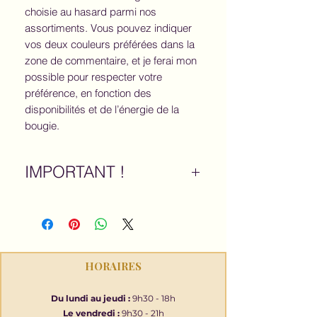
choisie au hasard parmi nos
assortiments. Vous pouvez indiquer
vos deux couleurs préférées dans la
zone de commentaire, et je ferai mon
possible pour respecter votre
préférence, en fonction des
disponibilités et de l’énergie de la
bougie.
IMPORTANT !
Cliquez ici pour lire les modalités et
recommandations des prestations
et créations Sūry'Âme
En suivant ces conseils, vous
pouvez garantir une expérience
HORAIRES
sûre et agréable tout en
maximisant les bienfaits de vos
Du lundi au jeudi :
9h30 - 18h
prestations et créations
Le vendredi :
9h30 - 21h