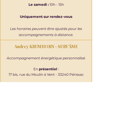
Sūry'Âme.
Le samedi :
10h - 15h
Uniquement sur rendez-vous
Les horaires peuvent être ajustés pour les
accompagnements à distance.
Audrey KRUMHORN - SURY’ÂME
Accompagnement énergétique personnalisé.
En
présentiel
:
17 bis, rue du Moulin à Vent - 33240 Périssac
À
distance
: France, Suisse et pays
francophones
suryame.energetique@gmail.com
06.26.89.78.75
RESSOURCES ET CADRE