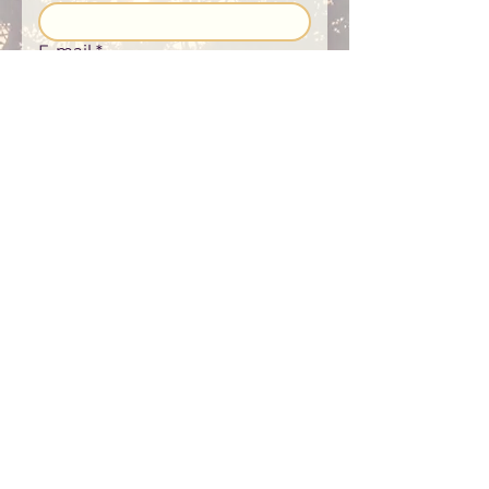
E-mail
*
S'inscrire
Téléphone
J’accepte de recevoir les 
actualités et informations 
proposées par Sury’Âme par 
email, et ponctuellement par 
SMS si un numéro de téléphone 
est renseigné.
Désinscription possible à tout 
moment.
*
En savoir plus sur la gestion de vos
données personnelles.