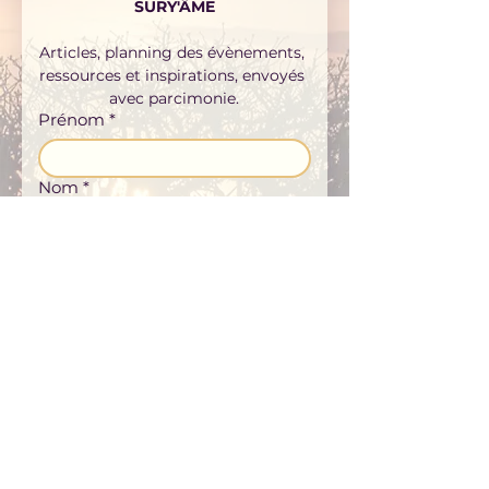
SURY'ÂME
Articles, planning des évènements, 
ressources et inspirations, envoyés 
avec parcimonie.
Prénom
*
Nom
*
E-mail
*
S'inscrire
Téléphone
J’accepte de recevoir les 
actualités et informations 
proposées par Sury’Âme par 