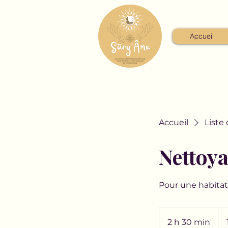
Accueil
Accueil
Liste
Nettoya
Pour une habitati
180
eur
2 h 30 min
2