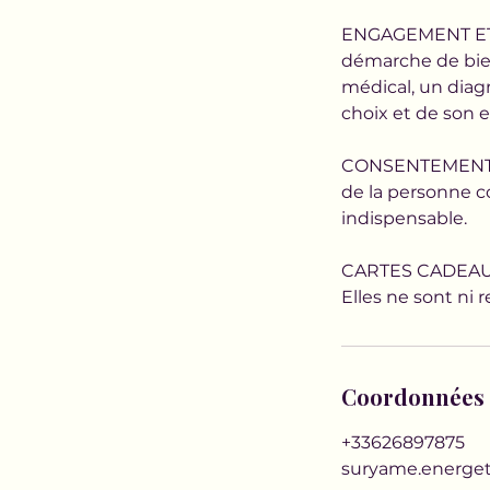
ENGAGEMENT ET 
démarche de bien
médical, un diag
choix et de son
CONSENTEMENT : A
de la personne c
indispensable.
CARTES CADEAUX :
Elles ne sont ni
Coordonnées
+33626897875
suryame.energe