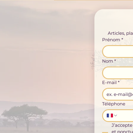
Articles, p
Prénom
*
Nom
*
E-mail
*
Téléphone
J’accepte
et ponctu