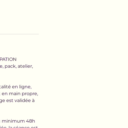
IPATION
pack, atelier,
lité en ligne,
t en main propre,
ge est validée à
 au minimum 48h
ée, la séance est