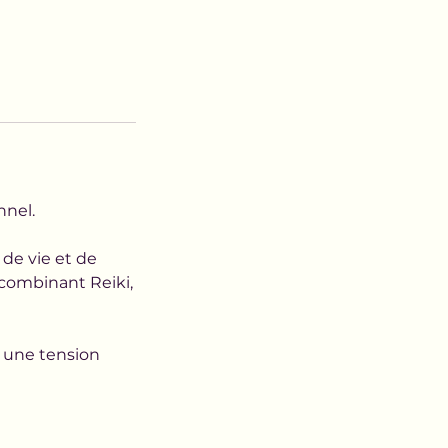
nnel.
de vie et de
n combinant Reiki,
 une tension