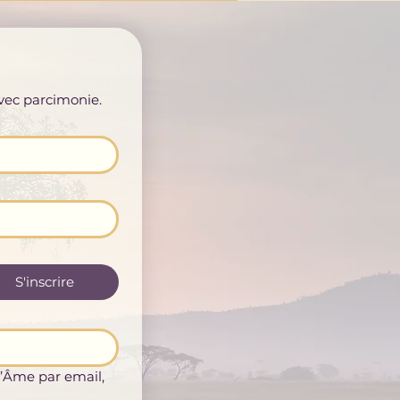
avec parcimonie.
S'inscrire
’Âme par email, 