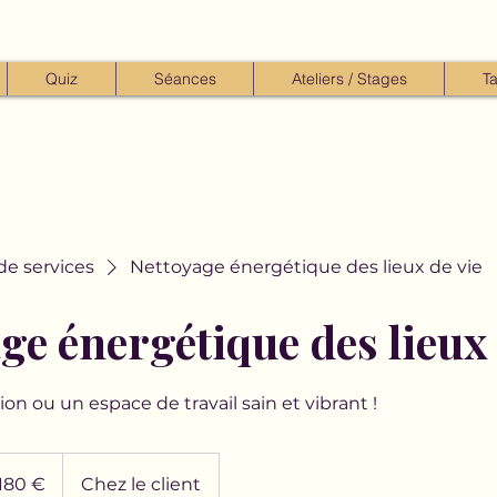
Quiz
Séances
Ateliers / Stages
Ta
 de services
Nettoyage énergétique des lieux de vie
ge énergétique des lieux 
on ou un espace de travail sain et vibrant !
os
180 €
Chez le client