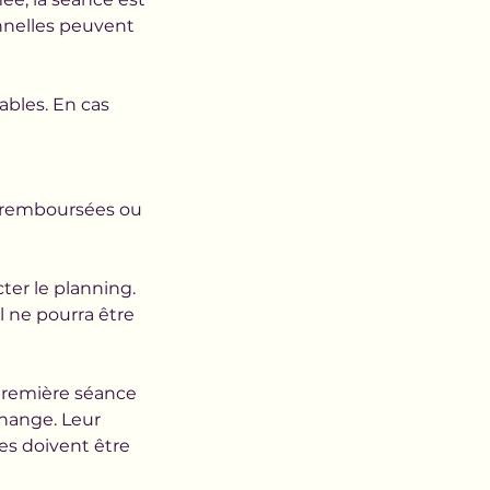
nnelles peuvent
bles. En cas
t remboursées ou
ter le planning.
l ne pourra être
première séance
change. Leur
es doivent être