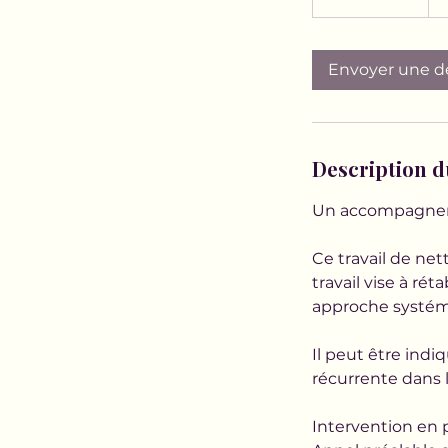
h
3
0
Envoyer une 
m
i
n
Description d
Un accompagnemen
Ce travail de ne
travail vise à rét
approche systémi
Il peut être in
récurrente dans 
Intervention en 