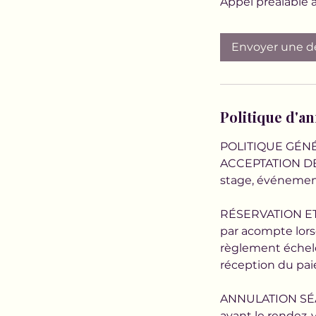
Appel préalable 
Envoyer une 
Politique d'a
POLITIQUE GÉNÉ
ACCEPTATION DES 
stage, événement
RÉSERVATION ET P
par acompte lors
règlement échelon
réception du pa
ANNULATION SÉAN
avant le rendez-v